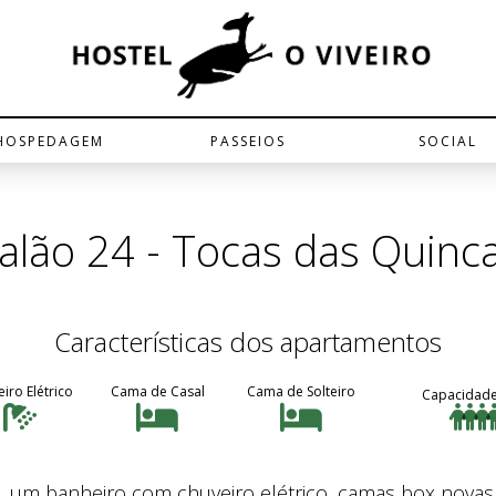
HOSPEDAGEM
PASSEIOS
SOCIAL
alão 24 - Tocas das Quinc
Características dos apartamentos
iro Elétrico
Cama de Casal
Cama de Solteiro
Capacidade
 um banheiro com chuveiro elétrico, camas box novas