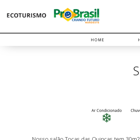
HOME
S
Ar Condicionado
Chuve
Nosso salão Tocas das Quincas tem 30m2,