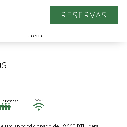
RESERVAS
CONTATO
as
Wi-fi
: 7 Pessoas
 e um ar-condicionado de 18.000 BTU para